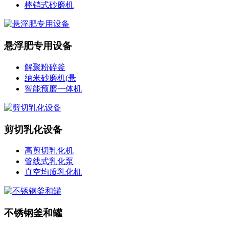
棒销式砂磨机
悬浮肥专用设备
解聚粉碎釜
纳米砂磨机(悬
智能预磨一体机
剪切乳化设备
高剪切乳化机
管线式乳化泵
真空均质乳化机
不锈钢釜和罐