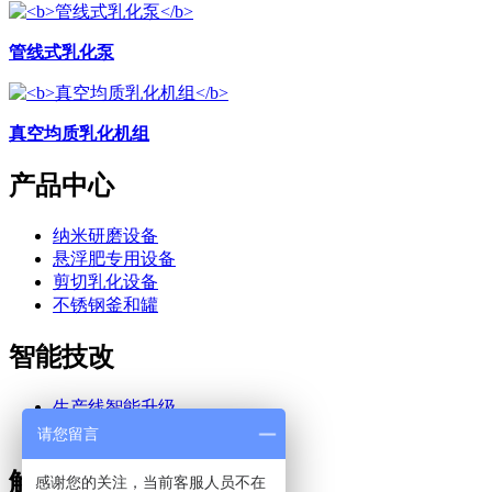
管线式乳化泵
真空均质乳化机组
产品中心
纳米研磨设备
悬浮肥专用设备
剪切乳化设备
不锈钢釜和罐
智能技改
生产线智能升级
单机设备改造升级
请您留言
解决方案
感谢您的关注，当前客服人员不在