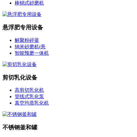
棒销式砂磨机
悬浮肥专用设备
解聚粉碎釜
纳米砂磨机(悬
智能预磨一体机
剪切乳化设备
高剪切乳化机
管线式乳化泵
真空均质乳化机
不锈钢釜和罐