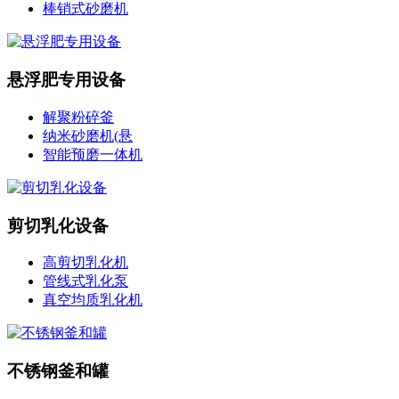
棒销式砂磨机
悬浮肥专用设备
解聚粉碎釜
纳米砂磨机(悬
智能预磨一体机
剪切乳化设备
高剪切乳化机
管线式乳化泵
真空均质乳化机
不锈钢釜和罐