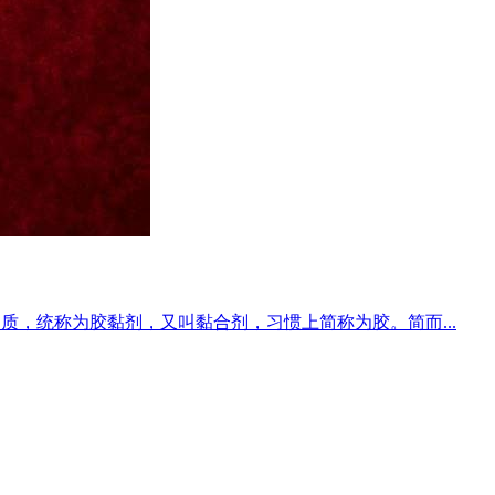
，统称为胶黏剂，又叫黏合剂，习惯上简称为胶。简而...