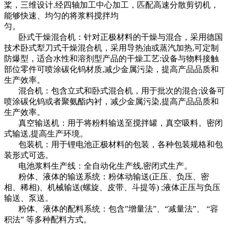
桨，三维设计.经四轴加工中心加工，匹配高速分散剪切机，
能够快速、均匀的将浆料搅拌均
匀。
卧式干燥混合机：针对正极材料的干燥与混合，采用德国
技术卧式犁刀式干燥混合机，采用导热油或蒸汽加热,可定制
防爆型，适合水性和溶剂型产品的干燥工艺:设备与物料接触
部位零件可喷涂碳化钨材质,减少金属污染，提高产品品质和
生产效率。
混合机：包含立式和卧式混合机，用于批次的混合;设备可
喷涂碳化钨或者聚氨酯内衬，减少金属污染,提高产品品质和
生产效率。
真空输送机：用于将粉料输送至搅拌罐，真空吸料。密闭
式输送,提高生产环境。
包装机：用于锂电池正极材料的包装，各种包装规格和包
装形式可选。
电池浆料生产线：全自动化生产线,密闭式生产。
粉体、液体的输送系统：粉体动输送(正压、负压、密
相、稀相)、机械输送(螺旋、皮带、斗提等) ;液体正压与负压
输送、泵送。
粉体、液体的配料系统：包含”增量法”、“减量法”、 “容
积法” 等多种配料方式。