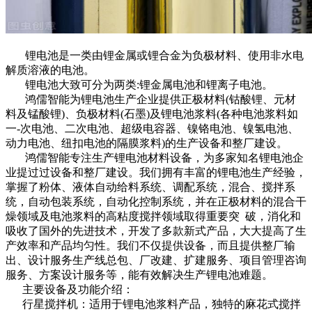
锂电池是一类由锂金属或锂合金为负极材料、使用非水电
解质溶液的电池。
锂电池大致可分为两类:锂金属电池和锂离子电池。
鸿儒智能为锂电池生产企业提供正极材料(钴酸锂、元材
料及锰酸锂)、负极材料(石墨)及锂电池浆料(各种电池浆料如
一-次电池、二次电池、超级电容器、镍铬电池、镍氢电池、
动力电池、纽扣电池的隔膜浆料)的生产设备和整厂建设。
鸿儒智能专注生产锂电池材料设备，为多家知名锂电池企
业提过过设备和整厂建设。我们拥有丰富的锂电池生产经验，
掌握了粉体、液体自动给料系统、调配系统，混合、搅拌系
统，自动包装系统，自动化控制系统，并在正极材料的混合干
燥领域及电池浆料的高粘度搅拌领域取得重要突 破，消化和
吸收了国外的先进技术，开发了多款新式产品，大大提高了生
产效率和产品均匀性。我们不仅提供设备，而且提供整厂输
出、设计服务生产线总包、厂改建、扩建服务、项目管理咨询
服务、方案设计服务等，能有效解决生产锂电池难题。
主要设备及功能介绍：
行星搅拌机：适用于锂电池浆料产品，独特的麻花式搅拌