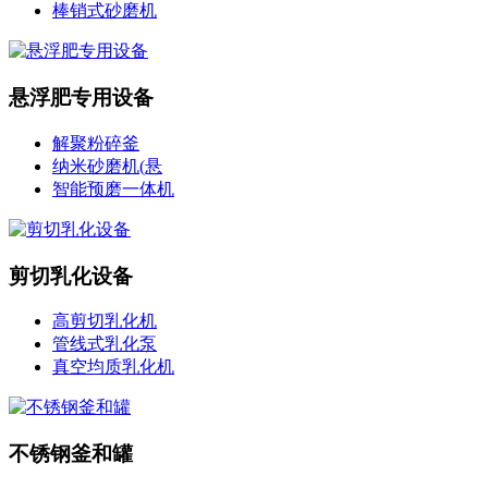
棒销式砂磨机
悬浮肥专用设备
解聚粉碎釜
纳米砂磨机(悬
智能预磨一体机
剪切乳化设备
高剪切乳化机
管线式乳化泵
真空均质乳化机
不锈钢釜和罐