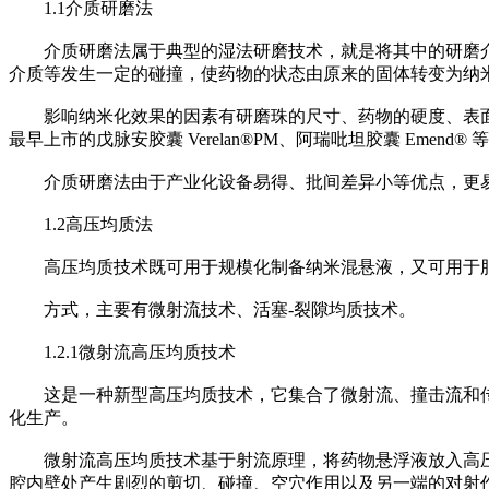
1.1介质研磨法
介质研磨法属于典型的湿法研磨技术，就是将其中的研磨介
介质等发生一定的碰撞，使药物的状态由原来的固体转变为纳
影响纳米化效果的因素有研磨珠的尺寸、药物的硬度、表面
最早上市的戊脉安胶囊 Verelan®PM、阿瑞吡坦胶囊 Emend® 
介质研磨法由于产业化设备易得、批间差异小等优点，更易
1.2高压均质法
高压均质技术既可用于规模化制备纳米混悬液，又可用于脂
方式，主要有微射流技术、活塞-裂隙均质技术。
1.2.1微射流高压均质技术
这是一种新型高压均质技术，它集合了微射流、撞击流和传
化生产。
微射流高压均质技术基于射流原理，将药物悬浮液放入高压均质
腔内壁处产生剧烈的剪切、碰撞、空穴作用以及另一端的对射