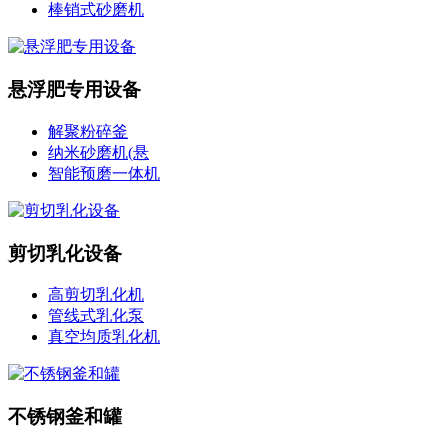
棒销式砂磨机
悬浮肥专用设备
解聚粉碎釜
纳米砂磨机(悬
智能预磨一体机
剪切乳化设备
高剪切乳化机
管线式乳化泵
真空均质乳化机
不锈钢釜和罐